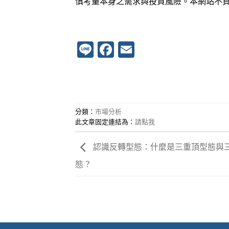
慎考量本身之需求與投資風險。本網站不
Line
Facebook
Email
分類：
市場分析
此文章固定連結為：
請點我
認識反轉型態：什麼是三重頂型態與
態？