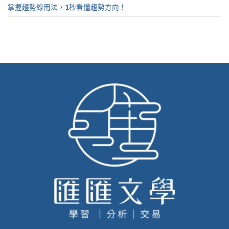
掌握趨勢線用法，1秒看懂趨勢方向！