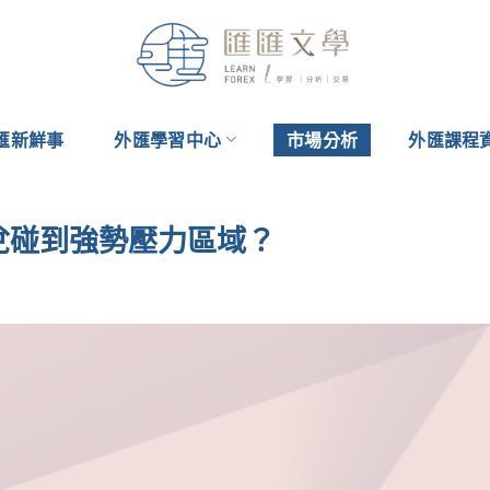
匯新鮮事
外匯學習中心
市場分析
外匯課程
鎊日兌碰到強勢壓力區域？